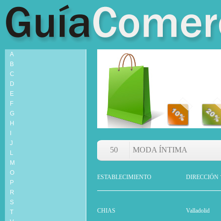
A
B
C
D
E
F
G
H
I
J
50
MODA ÍNTIMA
L
M
O
ESTABLECIMIENTO
DIRECCIÓN
P
R
S
CHIAS
Valladolid
T