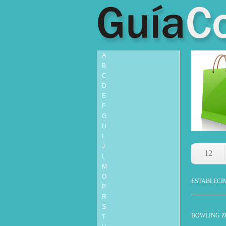
A
B
C
D
E
F
G
H
I
J
12
L
M
O
ESTABLECI
P
R
S
BOWLING Z
T