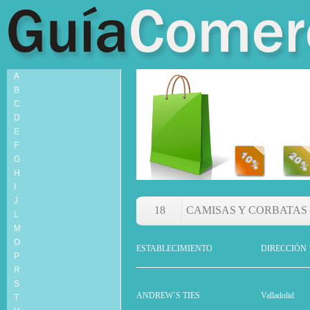
A
B
C
D
E
F
G
H
I
J
18
CAMISAS Y CORBATAS
L
M
O
ESTABLECIMIENTO
DIRECCIÓN
P
R
S
ANDREW´S TIES
Valladolid
T